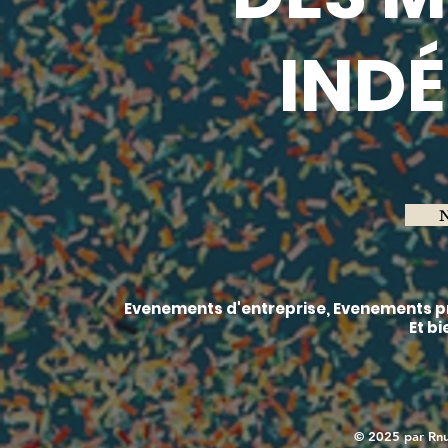
INDÉ
N
Evenements d'entreprise, Evenements pr
Et bi
© 2025 par Rnu